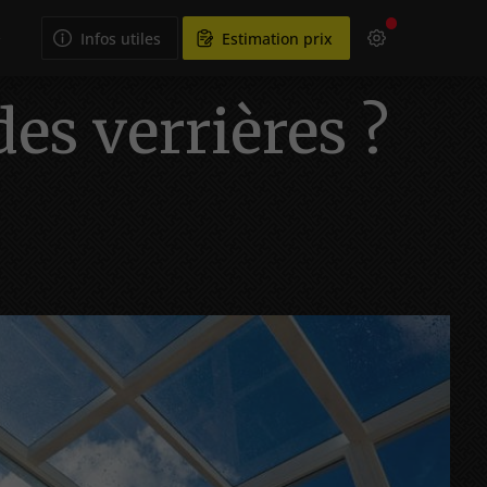
Infos utiles
Estimation prix
des verrières ?