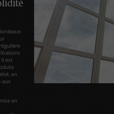
olidité
Bordeaux
eur
régulière
ltrations
Il est
roduits
éité, en
s aux
emise en