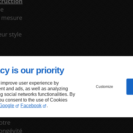
truction
de
r mesure
ur style
cy is our priority
faut
 improve user experience by
 de
Customize
nt and ads, as well as analyzing
ng social networks functionalities. By
you consent to the use of Cookies
Google
Facebook
.
notre
longévité