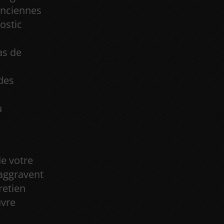
anciennes
ostic
as de
des
u
e votre
’aggravent
retien
uvre